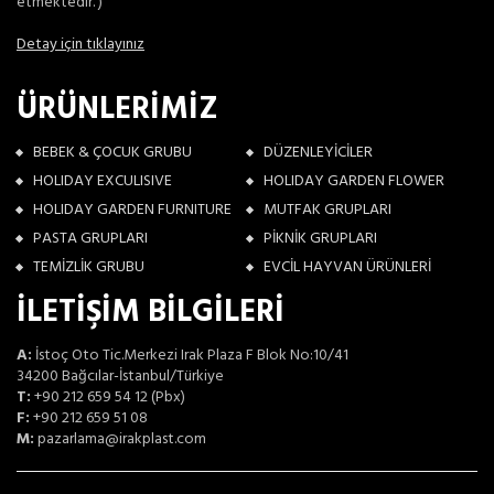
etmektedir. )
Detay için tıklayınız
ÜRÜNLERİMİZ
BEBEK & ÇOCUK GRUBU
DÜZENLEYİCİLER
HOLIDAY EXCULISIVE
HOLIDAY GARDEN FLOWER
HOLIDAY GARDEN FURNITURE
MUTFAK GRUPLARI
PASTA GRUPLARI
PİKNİK GRUPLARI
TEMİZLİK GRUBU
EVCİL HAYVAN ÜRÜNLERİ
İLETİŞİM BİLGİLERİ
A:
İstoç Oto Tic.Merkezi Irak Plaza F Blok No:10/41
34200 Bağcılar-İstanbul/Türkiye
T:
+90 212 659 54 12 (Pbx)
F:
+90 212 659 51 08
M:
pazarlama@irakplast.com