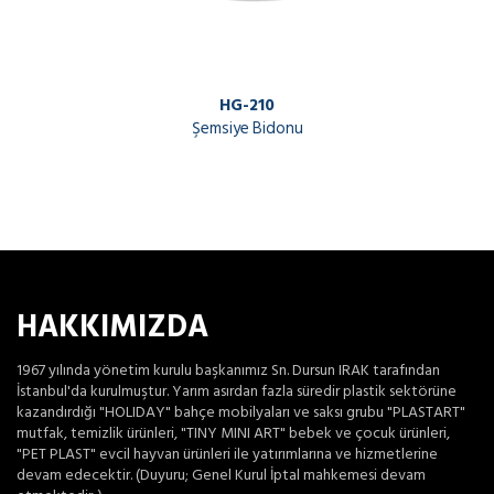
HG-210
Şemsiye Bidonu
HAKKIMIZDA
1967 yılında yönetim kurulu başkanımız Sn. Dursun IRAK tarafından
İstanbul'da kurulmuştur. Yarım asırdan fazla süredir plastik sektörüne
kazandırdığı "HOLIDAY" bahçe mobilyaları ve saksı grubu "PLASTART"
mutfak, temizlik ürünleri, "TINY MINI ART" bebek ve çocuk ürünleri,
"PET PLAST" evcil hayvan ürünleri ile yatırımlarına ve hizmetlerine
devam edecektir. (Duyuru; Genel Kurul İptal mahkemesi devam