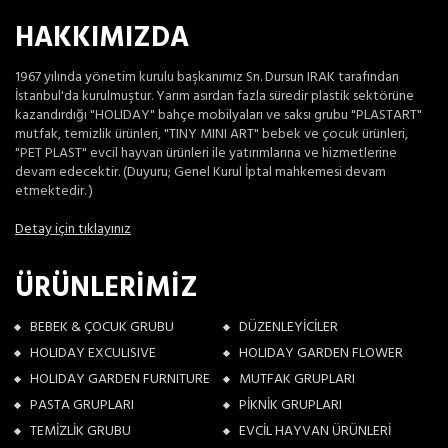
HAKKIMIZDA
1967 yılında yönetim kurulu başkanımız Sn. Dursun IRAK tarafından
İstanbul'da kurulmuştur. Yarım asırdan fazla süredir plastik sektörüne
kazandırdığı "HOLIDAY" bahçe mobilyaları ve saksı grubu "PLASTART"
mutfak, temizlik ürünleri, "TINY MINI ART" bebek ve çocuk ürünleri,
"PET PLAST" evcil hayvan ürünleri ile yatırımlarına ve hizmetlerine
devam edecektir. (Duyuru; Genel Kurul İptal mahkemesi devam
etmektedir. )
Detay için tıklayınız
ÜRÜNLERİMİZ
BEBEK & ÇOCUK GRUBU
DÜZENLEYİCİLER
HOLIDAY EXCULISIVE
HOLIDAY GARDEN FLOWER
HOLIDAY GARDEN FURNITURE
MUTFAK GRUPLARI
PASTA GRUPLARI
PİKNİK GRUPLARI
TEMİZLİK GRUBU
EVCİL HAYVAN ÜRÜNLERİ