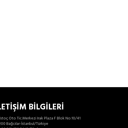
LETİŞİM BİLGİLERİ
İstoç Oto Tic.Merkezi Irak Plaza F Blok No:10/41
00 Bağcılar-İstanbul/Türkiye