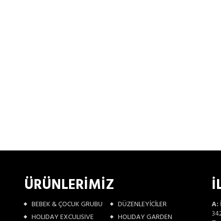
ÜRÜNLERİMİZ
İ
BEBEK & ÇOCUK GRUBU
DÜZENLEYİCİLER
A:
342
HOLIDAY EXCULISIVE
HOLIDAY GARDEN