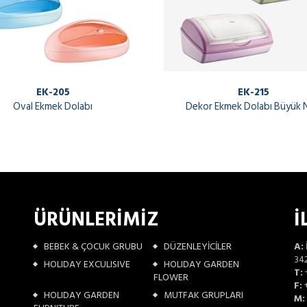
EK-205
EK-215
Oval Ekmek Dolabı
Dekor Ekmek Dolabı Büyük 
ÜRÜNLERİMİZ
İ
BEBEK & ÇOCUK GRUBU
DÜZENLEYİCİLER
A:
342
HOLIDAY EXCULISIVE
HOLIDAY GARDEN
T:
FLOWER
F:
+
HOLIDAY GARDEN
MUTFAK GRUPLARI
M: