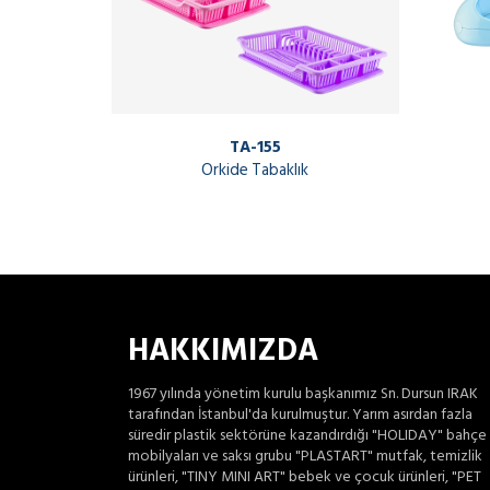
TA-155
Orkide Tabaklık
HAKKIMIZDA
1967 yılında yönetim kurulu başkanımız Sn. Dursun IRAK
tarafından İstanbul'da kurulmuştur. Yarım asırdan fazla
süredir plastik sektörüne kazandırdığı "HOLIDAY" bahçe
mobilyaları ve saksı grubu "PLASTART" mutfak, temizlik
ürünleri, "TINY MINI ART" bebek ve çocuk ürünleri, "PET