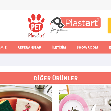
İMİZ
REFERANSLAR
İLETİŞİM
SHOWROOM
DİĞER ÜRÜNLER