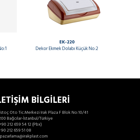
EK-220
No:1
Dekor Ekmek Dolabı Küçük No:2
LETİŞİM BİLGİLERİ
İstoç Oto Tic.Merkezi Irak Plaza F Blok No:10/41
00 Bağcılar-İstanbul/Türkiye
+90 212 659 54 12 (Pbx)
90 212 659 51 08
pazarlama@irakplast.com