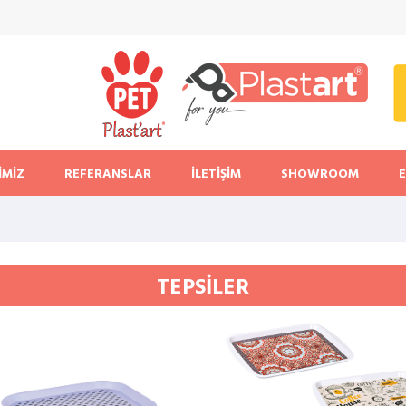
İMİZ
REFERANSLAR
İLETİŞİM
SHOWROOM
TEPSİLER