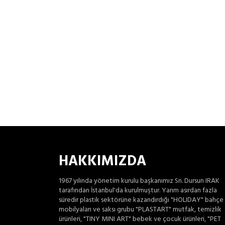
HAKKIMIZDA
1967 yılında yönetim kurulu başkanımız Sn. Dursun IRAK
tarafından İstanbul'da kurulmuştur. Yarım asırdan fazla
süredir plastik sektörüne kazandırdığı "HOLIDAY" bahçe
mobilyaları ve saksı grubu "PLASTART" mutfak, temizlik
ürünleri, "TINY MINI ART" bebek ve çocuk ürünleri, "PET