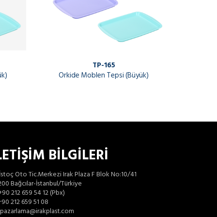
TP-165
ük)
Orkide Moblen Tepsi (Büyük)
LETİŞİM BİLGİLERİ
İstoç Oto Tic.Merkezi Irak Plaza F Blok No:10/41
00 Bağcılar-İstanbul/Türkiye
+90 212 659 54 12 (Pbx)
90 212 659 51 08
pazarlama@irakplast.com