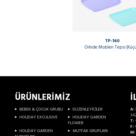
TP-160
Orkide Moblen Tepsi (Küç
ÜRÜNLERİMİZ
İ
BEBEK & ÇOCUK GRUBU
DÜZENLEYİCİLER
A:
342
HOLIDAY EXCULISIVE
HOLIDAY GARDEN
T:
FLOWER
F:
+
HOLIDAY GARDEN
MUTFAK GRUPLARI
M: