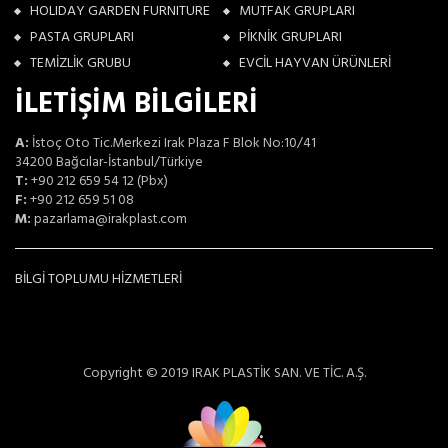
HOLIDAY GARDEN FURNITURE
MUTFAK GRUPLARI
PASTA GRUPLARI
PİKNİK GRUPLARI
TEMİZLİK GRUBU
EVCİL HAYVAN ÜRÜNLERİ
İLETİŞİM BİLGİLERİ
A:
İstoç Oto Tic.Merkezi Irak Plaza F Blok No:10/41
34200 Bağcılar-İstanbul/Türkiye
T:
+90 212 659 54 12 (Pbx)
F:
+90 212 659 51 08
M:
pazarlama@irakplast.com
BİLGİ TOPLUMU HİZMETLERİ
Copyright © 2019 IRAK PLASTİK SAN. VE TİC. A.Ş.