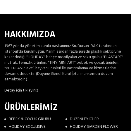
HAKKIMIZDA
1967 yılında yönetim kurulu başkanımız Sn. Dursun IRAK tarafından
İstanbul'da kurulmuştur. Yarım asırdan fazla süredir plastik sektörüne
kazandırdığı "HOLIDAY" bahçe mobilyaları ve saksı grubu "PLASTART"
mutfak, temizlik ürünleri, "TINY MINI ART" bebek ve çocuk ürünleri,
"PET PLAST" evcil hayvan ürünleri ile yatırımlarına ve hizmetlerine
devam edecektir. (Duyuru; Genel Kurul İptal mahkemesi devam
etmektedir. )
Detay için tıklayınız
ÜRÜNLERİMİZ
BEBEK & ÇOCUK GRUBU
DÜZENLEYİCİLER
HOLIDAY EXCULISIVE
HOLIDAY GARDEN FLOWER