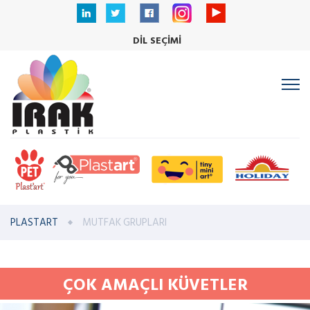
DİL SEÇİMİ
PLASTART
MUTFAK GRUPLARI
ÇOK AMAÇLI KÜVETLER