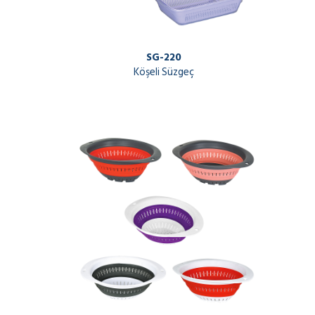
SG-220
Köşeli Süzgeç