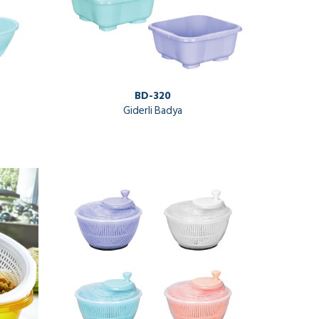
BD-320
Giderli Badya