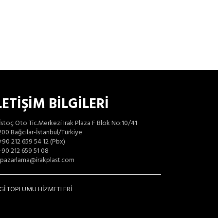
LETİŞİM BİLGİLERİ
İstoç Oto Tic.Merkezi Irak Plaza F Blok No:10/41
00 Bağcılar-İstanbul/Türkiye
+90 212 659 54 12 (Pbx)
90 212 659 51 08
pazarlama@irakplast.com
LGİ TOPLUMU HİZMETLERİ