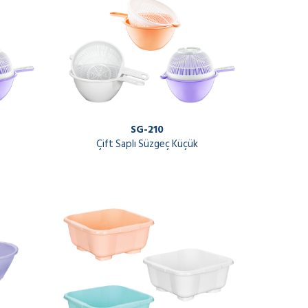
SG-210
Çift Saplı Süzgeç Küçük