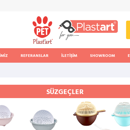
İMİZ
REFERANSLAR
İLETİŞİM
SHOWROOM
SÜZGEÇLER