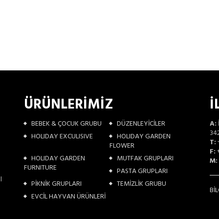
ÜRÜNLERİMİZ
İ
BEBEK & ÇOCUK GRUBU
DÜZENLEYİCİLER
A:
342
HOLIDAY EXCULISIVE
HOLIDAY GARDEN
T:
FLOWER
F:
+
HOLIDAY GARDEN
MUTFAK GRUPLARI
M:
FURNITURE
PASTA GRUPLARI
l
PİKNİK GRUPLARI
TEMİZLİK GRUBU
Bİ
EVCİL HAYVAN ÜRÜNLERİ