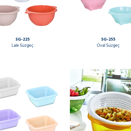
SG-225
SG-255
Lale Süzgeç
Oval Süzgeç